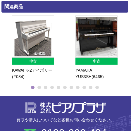
関連商品
中古
中古
KAWAI K-2アイボリー
YAMAHA
(F084)
YUS3SH(6465)
株式会社ピ
買取や購入についてなど各種お問い合わせください。