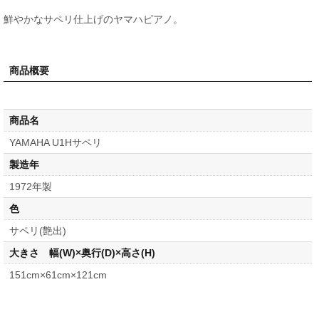
鮮やかなサペリ仕上げのヤマハピアノ。
商品概要
商品名
YAMAHA U1Hサペリ
製造年
1972年製
色
サペリ(艶出)
大きさ 幅(W)×奥行(D)×高さ(H)
151cm×61cm×121cm